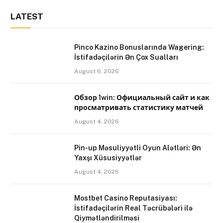
LATEST
Pinco Kazino Bonuslarında Wagering:
İstifadəçilərin Ən Çox Sualları
August 6, 2026
Обзор 1win: Официальный сайт и как
просматривать статистику матчей
August 4, 2026
Pin-up Məsuliyyətli Oyun Alətləri: Ən
Yaxşı Xüsusiyyətlər
August 4, 2026
Mostbet Casino Reputasiyası:
İstifadəçilərin Real Təcrübələri ilə
Qiymətləndirilməsi