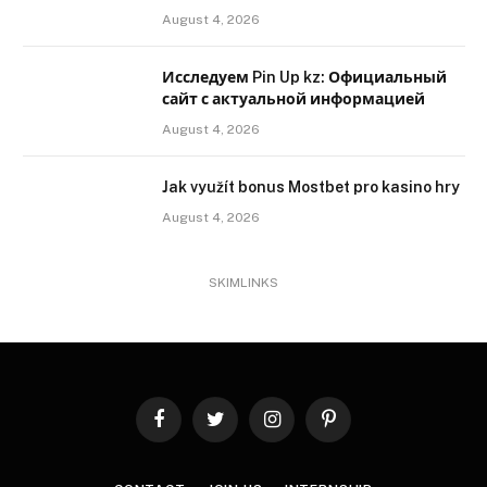
August 4, 2026
Исследуем Pin Up kz: Официальный
сайт с актуальной информацией
August 4, 2026
Jak využít bonus Mostbet pro kasino hry
August 4, 2026
SKIMLINKS
Facebook
Twitter
Instagram
Pinterest