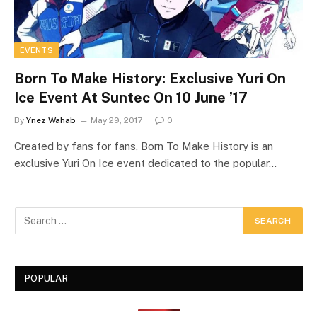
EVENTS
Born To Make History: Exclusive Yuri On
Ice Event At Suntec On 10 June ’17
By
Ynez Wahab
May 29, 2017
0
Created by fans for fans, Born To Make History is an
exclusive Yuri On Ice event dedicated to the popular…
POPULAR