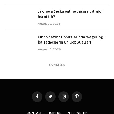
Jak nová česká online casina ovlivňují
herní trh?
August 7, 2026
Pinco Kazino Bonuslarında Wagering:
İstifadəçilərin Ən Çox Sualları
August 6, 2026
SKIMLINKS
Facebook
Twitter
Instagram
Pinterest
CONTACT
JOIN US
INTERNSHIP