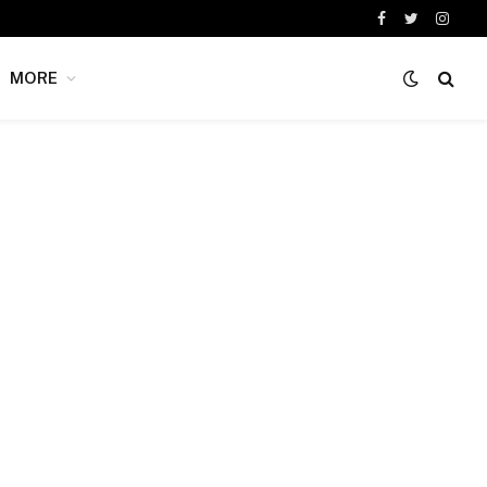
Facebook
Twitter
Insta
MORE