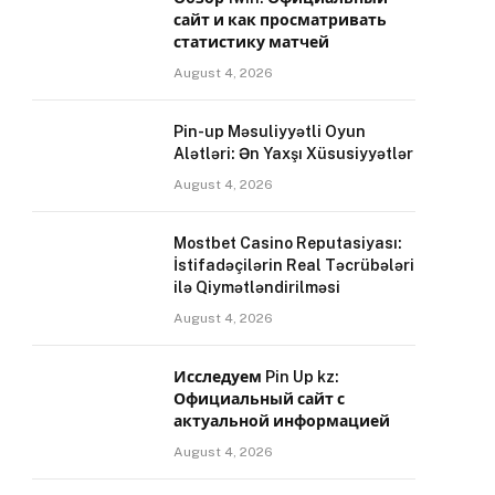
сайт и как просматривать
статистику матчей
August 4, 2026
Pin-up Məsuliyyətli Oyun
Alətləri: Ən Yaxşı Xüsusiyyətlər
August 4, 2026
Mostbet Casino Reputasiyası:
İstifadəçilərin Real Təcrübələri
ilə Qiymətləndirilməsi
August 4, 2026
Исследуем Pin Up kz:
Официальный сайт с
актуальной информацией
August 4, 2026