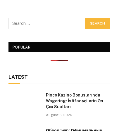
POPULAR
LATEST
Pinco Kazino Bonuslarında
Wagering: İstifadəçilərin Ən
Çox Sualları
August 6, 2026
Обзор 1win: Официальный