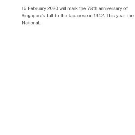
15 February 2020 will mark the 78th anniversary of
Singapore’s fall to the Japanese in 1942. This year, the
National…