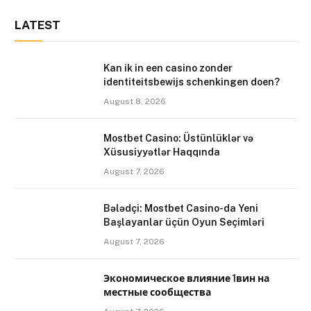
LATEST
Kan ik in een casino zonder
identiteitsbewijs schenkingen doen?
August 8, 2026
Mostbet Casino: Üstünlüklər və
Xüsusiyyətlər Haqqında
August 7, 2026
Bələdçi: Mostbet Casino-da Yeni
Başlayanlar üçün Oyun Seçimləri
August 7, 2026
Экономическое влияние 1вин на
местные сообщества