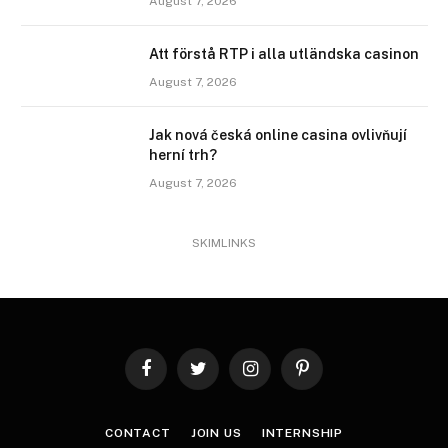
August 7, 2026
Att förstå RTP i alla utländska casinon
August 7, 2026
Jak nová česká online casina ovlivňují
herní trh?
August 7, 2026
SKIMLINKS
Facebook
Twitter
Instagram
Pinterest
CONTACT
JOIN US
INTERNSHIP