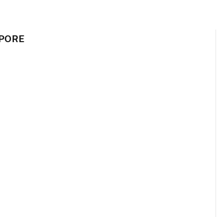
APORE