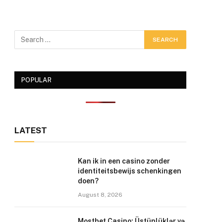
POPULAR
LATEST
Kan ik in een casino zonder
identiteitsbewijs schenkingen
doen?
August 8, 2026
Mostbet Casino: Üstünlüklər və