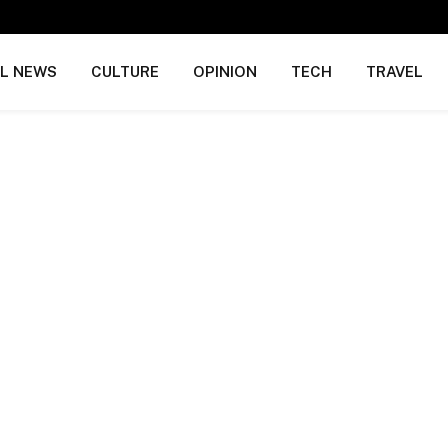
AL NEWS
CULTURE
OPINION
TECH
TRAVEL