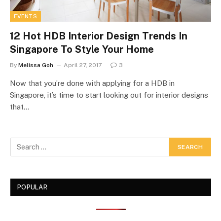
EVENTS
12 Hot HDB Interior Design Trends In
Singapore To Style Your Home
By
Melissa Goh
April 27, 2017
3
Now that you’re done with applying for a HDB in
Singapore, it’s time to start looking out for interior designs
that…
POPULAR