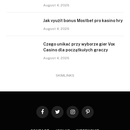
August 4, 2026
Jak využít bonus Mostbet pro kasino hry
August 4, 2026
Czego unikać przy wyborze gier Vox
Casino dla początkułych graczy
August 4, 2026
SKIMLINKS
Facebook
Twitter
Instagram
Pinterest