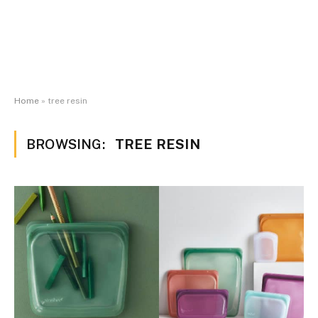
Home
»
tree resin
BROWSING:
TREE RESIN