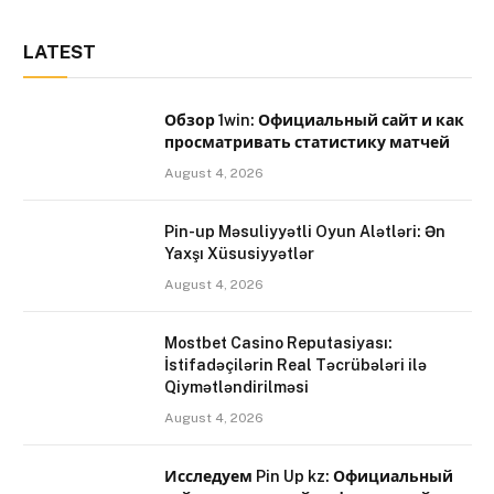
LATEST
Обзор 1win: Официальный сайт и как
просматривать статистику матчей
August 4, 2026
Pin-up Məsuliyyətli Oyun Alətləri: Ən
Yaxşı Xüsusiyyətlər
August 4, 2026
Mostbet Casino Reputasiyası:
İstifadəçilərin Real Təcrübələri ilə
Qiymətləndirilməsi
August 4, 2026
Исследуем Pin Up kz: Официальный