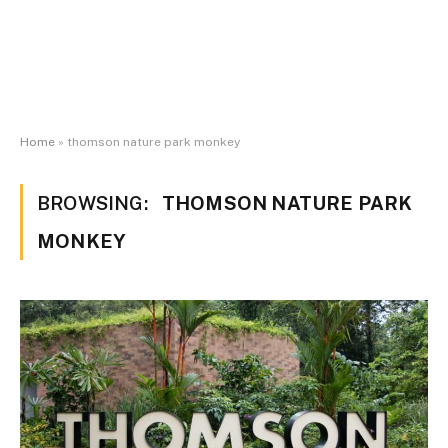
Home
»
thomson nature park monkey
BROWSING:
THOMSON NATURE PARK
MONKEY