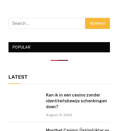
POPULAR
LATEST
Kan ik in een casino zonder
identiteitsbewijs schenkingen
doen?
August 8, 2026
Mostbet Casino: Üstünlüklər və