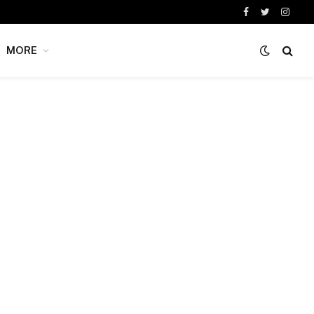
Facebook
Twitter
Insta
MORE