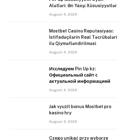
Alətləri: Ən Yaxşı Xüsusiyyətlər
August 4, 2026
Mostbet Casino Reputasiyası:
İstifadəçilərin Real Təcrübələri
ilə Qiymətləndirilməsi
August 4, 2026
Исследуем Pin Up kz:
Официальный сайт с
актуальной информацией
August 4, 2026
Jak využít bonus Mostbet pro
kasino hry
August 4, 2026
Czego unikać przy wyborze