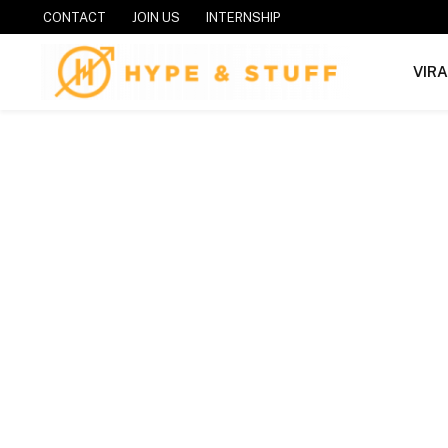
CONTACT
JOIN US
INTERNSHIP
VIR