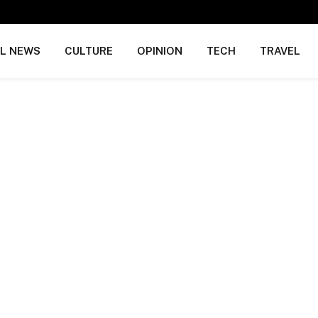
AL NEWS
CULTURE
OPINION
TECH
TRAVEL