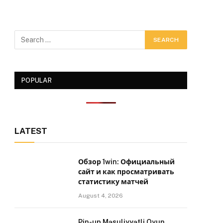
POPULAR
LATEST
Обзор 1win: Официальный
сайт и как просматривать
статистику матчей
August 4, 2026
Pin-up Məsuliyyətli Oyun