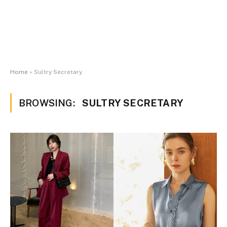
Home
»
Sultry Secretary
BROWSING:
SULTRY SECRETARY