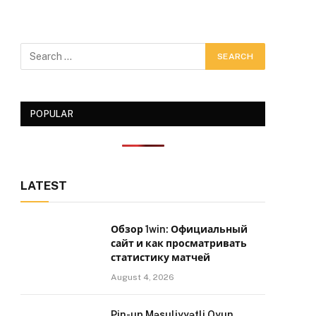
POPULAR
LATEST
Обзор 1win: Официальный
сайт и как просматривать
статистику матчей
August 4, 2026
Pin-up Məsuliyyətli Oyun