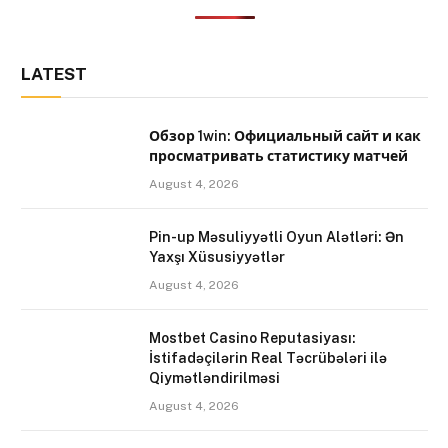
LATEST
Обзор 1win: Официальный сайт и как
просматривать статистику матчей
August 4, 2026
Pin-up Məsuliyyətli Oyun Alətləri: Ən
Yaxşı Xüsusiyyətlər
August 4, 2026
Mostbet Casino Reputasiyası:
İstifadəçilərin Real Təcrübələri ilə
Qiymətləndirilməsi
August 4, 2026