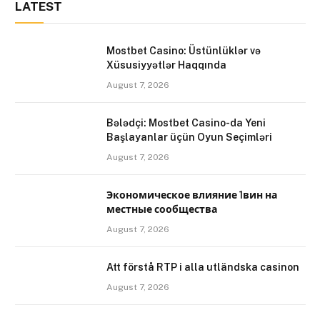
LATEST
Mostbet Casino: Üstünlüklər və
Xüsusiyyətlər Haqqında
August 7, 2026
Bələdçi: Mostbet Casino-da Yeni
Başlayanlar üçün Oyun Seçimləri
August 7, 2026
Экономическое влияние 1вин на
местные сообщества
August 7, 2026
Att förstå RTP i alla utländska casinon
August 7, 2026