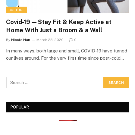
CULTURE
Covid-19 — Stay Fit & Keep Active at
Home With Just a Broom & a Wall
By
Nicole Han
March 25, 2020
0
In many ways, both large and small, COVID-19 have turned
our lives around. For the very first time since post-cold…
POPULAR