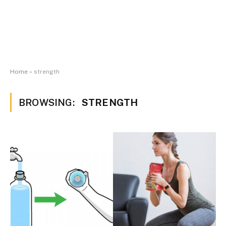
Home
»
strength
BROWSING:
STRENGTH