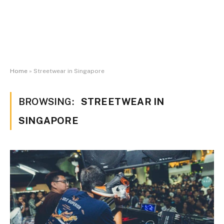
Home
»
Streetwear in Singapore
BROWSING:
STREETWEAR IN
SINGAPORE