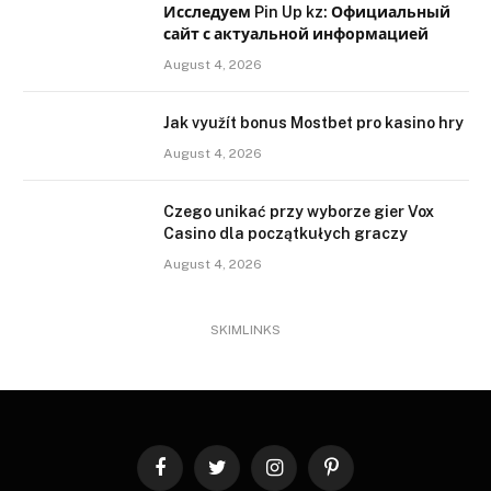
Исследуем Pin Up kz: Официальный
сайт с актуальной информацией
August 4, 2026
Jak využít bonus Mostbet pro kasino hry
August 4, 2026
Czego unikać przy wyborze gier Vox
Casino dla początkułych graczy
August 4, 2026
SKIMLINKS
Facebook
Twitter
Instagram
Pinterest