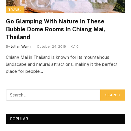
TRAVEL
Go Glamping With Nature In These
Bubble Dome Rooms In Chiang Mai,
Thailand
By
Julian Wong
October 24, 2019
0
Chiang Mai in Thailand is known for its mountainous
landscape and natural attractions, making it the perfect
place for people…
POPULAR