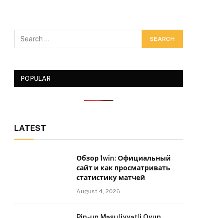
POPULAR
LATEST
Обзор 1win: Официальный
сайт и как просматривать
статистику матчей
August 4, 2026
Pin-up Məsuliyyətli Oyun