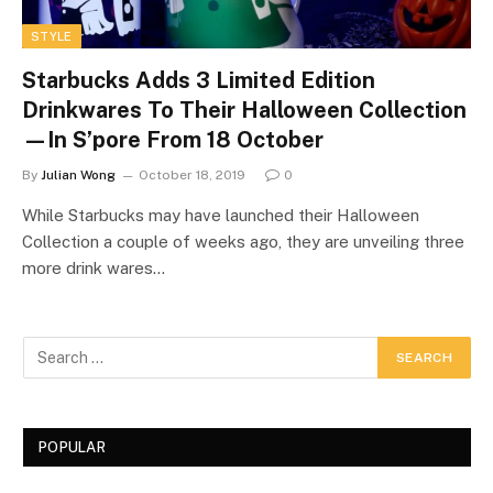
STYLE
Starbucks Adds 3 Limited Edition
Drinkwares To Their Halloween Collection
—In S’pore From 18 October
By
Julian Wong
October 18, 2019
0
While Starbucks may have launched their Halloween
Collection a couple of weeks ago, they are unveiling three
more drink wares…
POPULAR