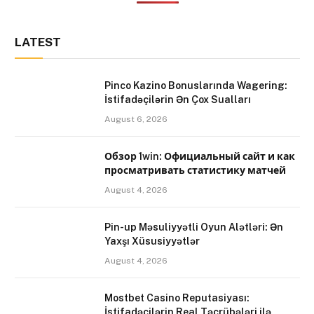
LATEST
Pinco Kazino Bonuslarında Wagering:
İstifadəçilərin Ən Çox Sualları
August 6, 2026
Обзор 1win: Официальный сайт и как
просматривать статистику матчей
August 4, 2026
Pin-up Məsuliyyətli Oyun Alətləri: Ən
Yaxşı Xüsusiyyətlər
August 4, 2026
Mostbet Casino Reputasiyası:
İstifadəçilərin Real Təcrübələri ilə