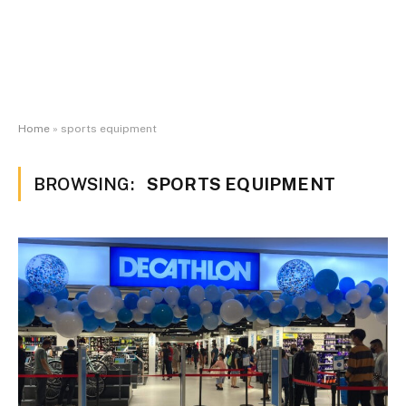
Home
»
sports equipment
BROWSING:
SPORTS EQUIPMENT