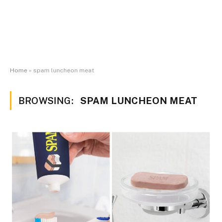
Home
»
spam luncheon meat
BROWSING:
SPAM LUNCHEON MEAT