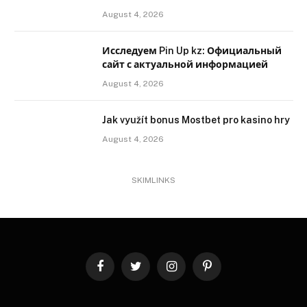
August 4, 2026
Исследуем Pin Up kz: Официальный
сайт с актуальной информацией
August 4, 2026
Jak využít bonus Mostbet pro kasino hry
August 4, 2026
SKIMLINKS
Facebook
Twitter
Instagram
Pinterest