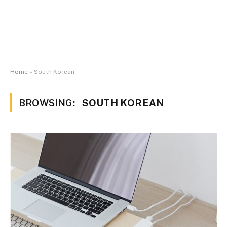
Home
»
South Korean
BROWSING:
SOUTH KOREAN