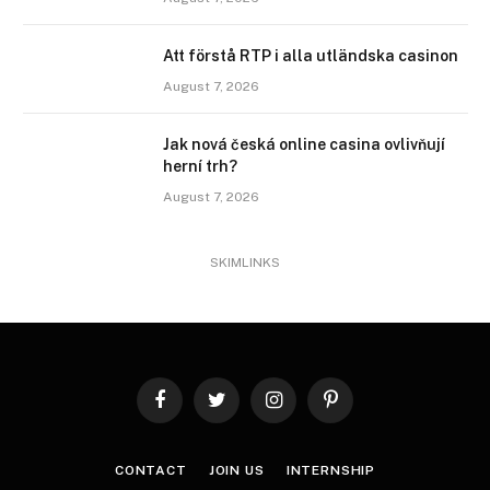
Att förstå RTP i alla utländska casinon
August 7, 2026
Jak nová česká online casina ovlivňují
herní trh?
August 7, 2026
SKIMLINKS
Facebook
Twitter
Instagram
Pinterest
CONTACT
JOIN US
INTERNSHIP