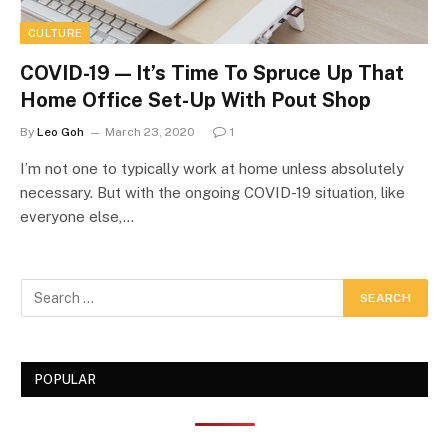
CULTURE
COVID-19 — It’s Time To Spruce Up That
Home Office Set-Up With Pout Shop
By
Leo Goh
March 23, 2020
1
I’m not one to typically work at home unless absolutely
necessary. But with the ongoing COVID-19 situation, like
everyone else,…
POPULAR