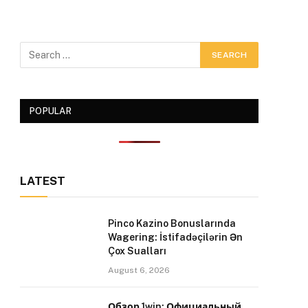
POPULAR
LATEST
Pinco Kazino Bonuslarında
Wagering: İstifadəçilərin Ən
Çox Sualları
August 6, 2026
Обзор 1win: Официальный