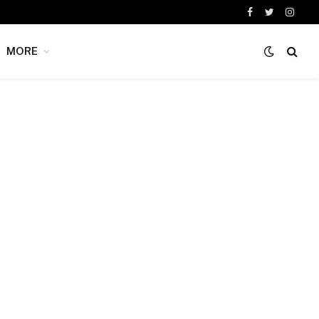
Facebook
Twitter
Insta
MORE