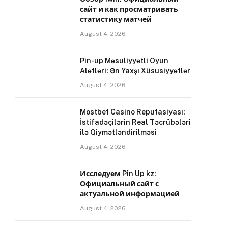
сайт и как просматривать
статистику матчей
August 4, 2026
Pin-up Məsuliyyətli Oyun
Alətləri: Ən Yaxşı Xüsusiyyətlər
August 4, 2026
Mostbet Casino Reputasiyası:
İstifadəçilərin Real Təcrübələri
ilə Qiymətləndirilməsi
August 4, 2026
Исследуем Pin Up kz:
Официальный сайт с
актуальной информацией
August 4, 2026