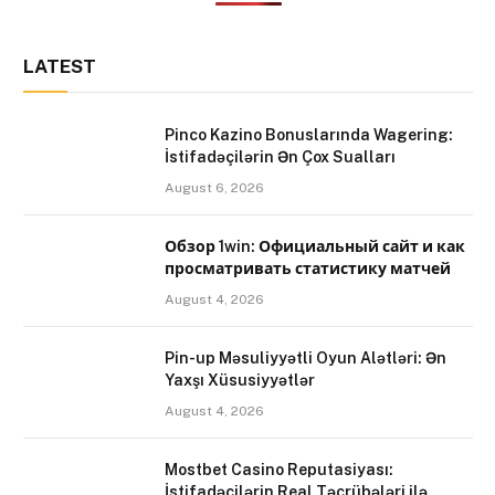
LATEST
Pinco Kazino Bonuslarında Wagering:
İstifadəçilərin Ən Çox Sualları
August 6, 2026
Обзор 1win: Официальный сайт и как
просматривать статистику матчей
August 4, 2026
Pin-up Məsuliyyətli Oyun Alətləri: Ən
Yaxşı Xüsusiyyətlər
August 4, 2026
Mostbet Casino Reputasiyası:
İstifadəçilərin Real Təcrübələri ilə