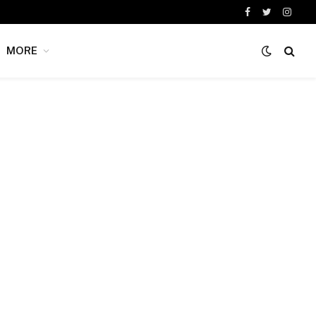
Facebook
Twitter
Insta
MORE