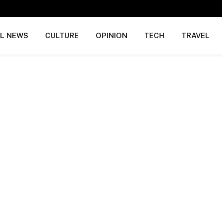
AL NEWS
CULTURE
OPINION
TECH
TRAVEL