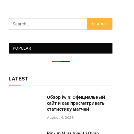
POPULAR
LATEST
Обзор 1win: Официальный
сайт и как просматривать
статистику матчей
August 4, 2026
Pin-up Məsuliyyətli Oyun