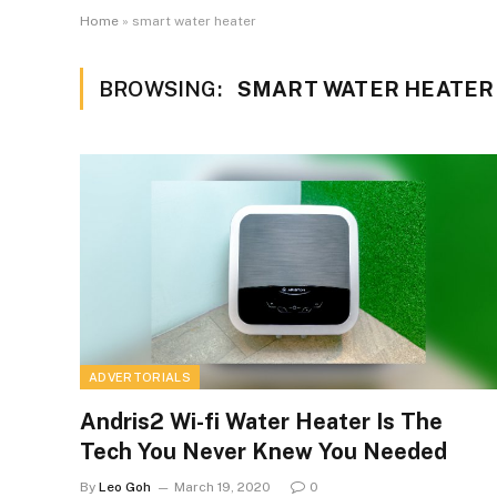
Home
»
smart water heater
BROWSING:
SMART WATER HEATER
ADVERTORIALS
Andris2 Wi-fi Water Heater Is The
Tech You Never Knew You Needed
By
Leo Goh
March 19, 2020
0