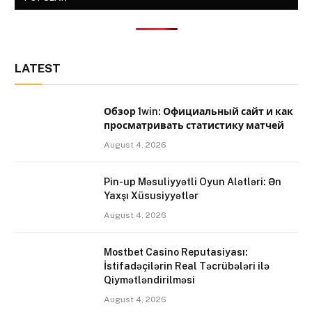
LATEST
Обзор 1win: Официальный сайт и как
просматривать статистику матчей
August 4, 2026
Pin-up Məsuliyyətli Oyun Alətləri: Ən
Yaxşı Xüsusiyyətlər
August 4, 2026
Mostbet Casino Reputasiyası:
İstifadəçilərin Real Təcrübələri ilə
Qiymətləndirilməsi
August 4, 2026