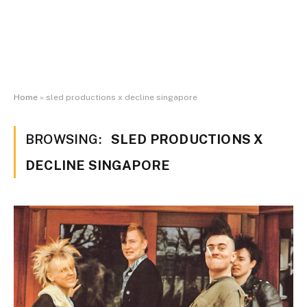
Home
»
sled productions x decline singapore
BROWSING:
SLED PRODUCTIONS X
DECLINE SINGAPORE