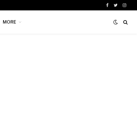
Facebook
Twitter
Insta
MORE