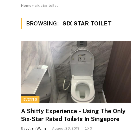
Home
»
six star toilet
BROWSING:
SIX STAR TOILET
EVENTS
A Shitty Experience – Using The Only
Six-Star Rated Toilets In Singapore
By
Julian Wong
August 28, 2019
0