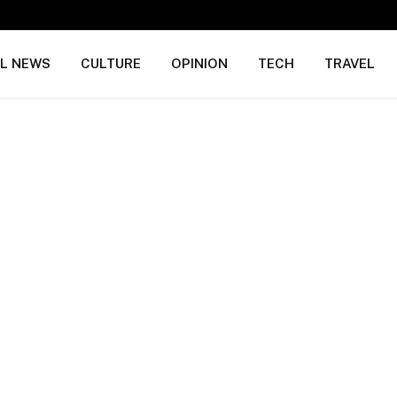
AL NEWS
CULTURE
OPINION
TECH
TRAVEL