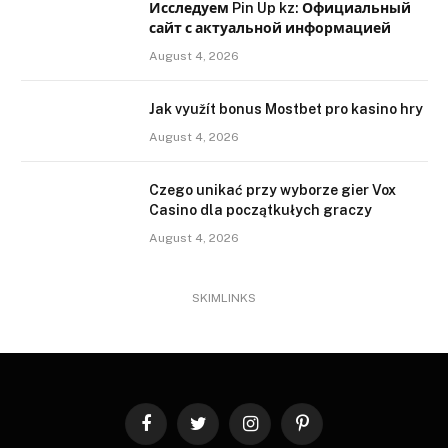
Исследуем Pin Up kz: Официальный
сайт с актуальной информацией
August 4, 2026
Jak využít bonus Mostbet pro kasino hry
August 4, 2026
Czego unikać przy wyborze gier Vox
Casino dla początkułych graczy
August 4, 2026
SKIMLINKS
Facebook
Twitter
Instagram
Pinterest