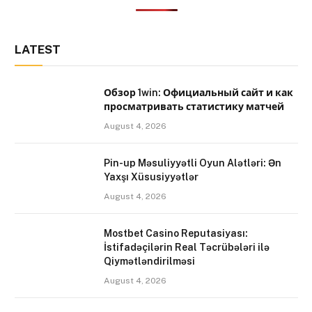
LATEST
Обзор 1win: Официальный сайт и как
просматривать статистику матчей
August 4, 2026
Pin-up Məsuliyyətli Oyun Alətləri: Ən
Yaxşı Xüsusiyyətlər
August 4, 2026
Mostbet Casino Reputasiyası:
İstifadəçilərin Real Təcrübələri ilə
Qiymətləndirilməsi
August 4, 2026