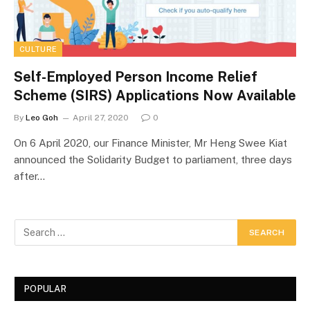
CULTURE
Self-Employed Person Income Relief
Scheme (SIRS) Applications Now Available
By
Leo Goh
April 27, 2020
0
On 6 April 2020, our Finance Minister, Mr Heng Swee Kiat
announced the Solidarity Budget to parliament, three days
after…
POPULAR