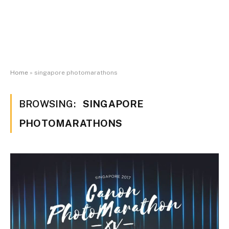
Home
»
singapore photomarathons
BROWSING:
SINGAPORE
PHOTOMARATHONS