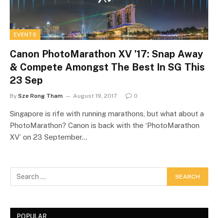
EVENTS
Canon PhotoMarathon XV ’17: Snap Away
& Compete Amongst The Best In SG This
23 Sep
By
Sze Rong Tham
August 19, 2017
0
Singapore is rife with running marathons, but what about a
PhotoMarathon? Canon is back with the ‘PhotoMarathon
XV’ on 23 September…
POPULAR