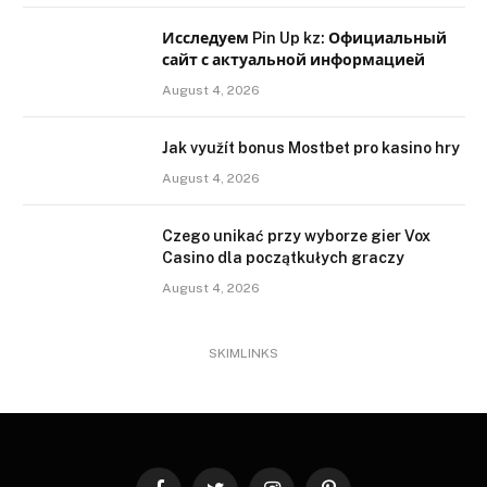
Исследуем Pin Up kz: Официальный
сайт с актуальной информацией
August 4, 2026
Jak využít bonus Mostbet pro kasino hry
August 4, 2026
Czego unikać przy wyborze gier Vox
Casino dla początkułych graczy
August 4, 2026
SKIMLINKS