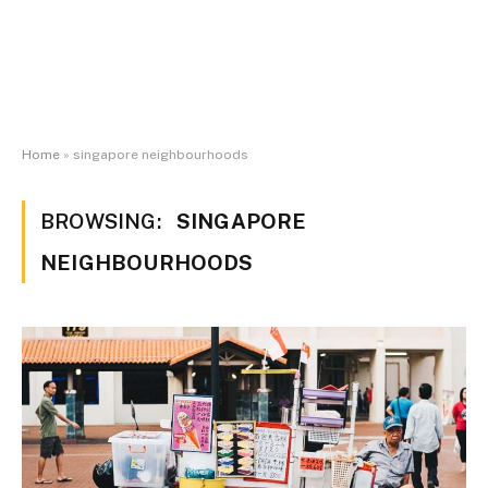
Home
»
singapore neighbourhoods
BROWSING:
SINGAPORE
NEIGHBOURHOODS