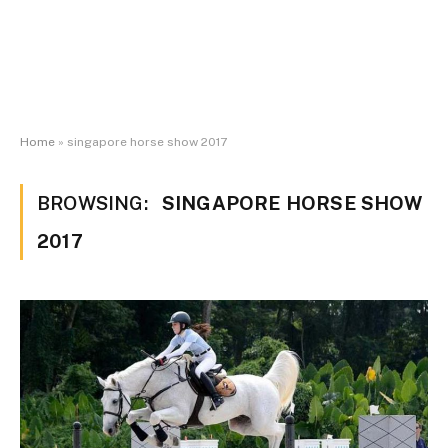
Home
»
singapore horse show 2017
BROWSING:
SINGAPORE HORSE SHOW
2017