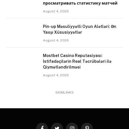
просматривать статистику матчей
August 4, 2026
Pin-up Məsuliyyətli Oyun Alətləri: Ən
Yaxşı Xüsusiyyətlər
August 4, 2026
Mostbet Casino Reputasiyası:
İstifadəçilərin Real Təcrübələri ilə
Qiymətləndirilməsi
August 4, 2026
SKIMLINKS