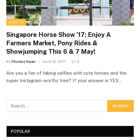
EVENTS
Singapore Horse Show ’17: Enjoy A
Farmers Market, Pony Rides &
Showjumping This 6 & 7 May!
By
Phoebe Kwan
April 15, 2017
0
Are you a fan of taking selfies with cute horses and the
super Instagram-worthy tree? If your answer is YES…
POPULAR