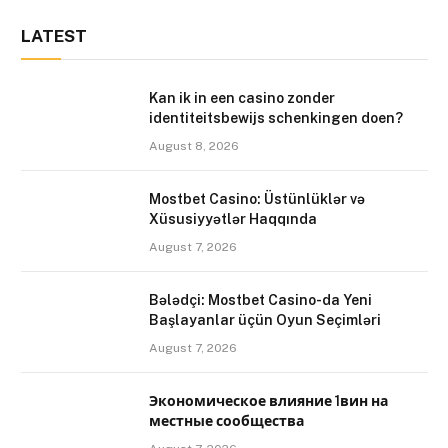
LATEST
Kan ik in een casino zonder
identiteitsbewijs schenkingen doen?
August 8, 2026
Mostbet Casino: Üstünlüklər və
Xüsusiyyətlər Haqqında
August 7, 2026
Bələdçi: Mostbet Casino-da Yeni
Başlayanlar üçün Oyun Seçimləri
August 7, 2026
Экономическое влияние 1вин на
местные сообщества