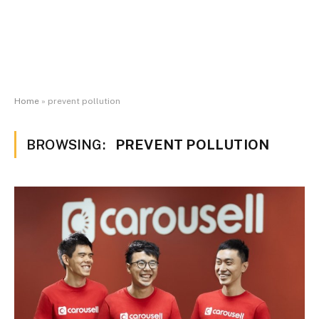
Home
»
prevent pollution
BROWSING:
PREVENT POLLUTION