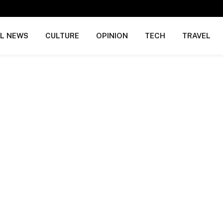
AL NEWS
CULTURE
OPINION
TECH
TRAVEL