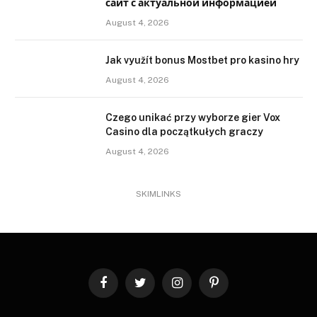
сайт с актуальной информацией
August 4, 2026
Jak využít bonus Mostbet pro kasino hry
August 4, 2026
Czego unikać przy wyborze gier Vox
Casino dla początkułych graczy
August 4, 2026
SKIMLINKS
Facebook
Twitter
Instagram
Pinterest