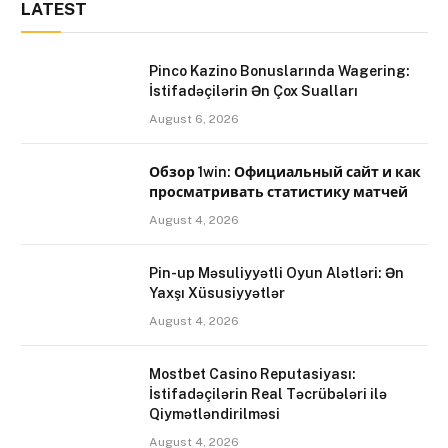
LATEST
Pinco Kazino Bonuslarında Wagering:
İstifadəçilərin Ən Çox Sualları
August 6, 2026
Обзор 1win: Официальный сайт и как
просматривать статистику матчей
August 4, 2026
Pin-up Məsuliyyətli Oyun Alətləri: Ən
Yaxşı Xüsusiyyətlər
August 4, 2026
Mostbet Casino Reputasiyası:
İstifadəçilərin Real Təcrübələri ilə
Qiymətləndirilməsi
August 4, 2026