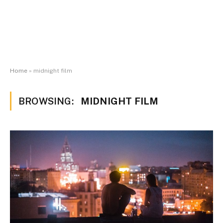
Home
»
midnight film
BROWSING:
MIDNIGHT FILM