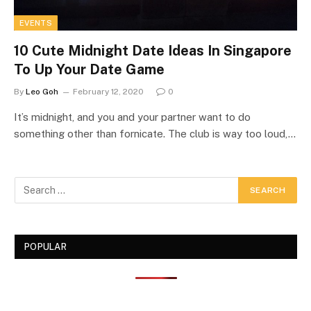
EVENTS
10 Cute Midnight Date Ideas In Singapore
To Up Your Date Game
By
Leo Goh
February 12, 2020
0
It’s midnight, and you and your partner want to do
something other than fornicate. The club is way too loud,…
POPULAR