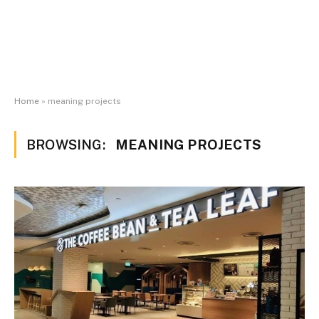
Home
»
meaning projects
BROWSING:
MEANING PROJECTS