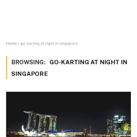
Home
»
go-karting at night in singapore
BROWSING:
GO-KARTING AT NIGHT IN
SINGAPORE