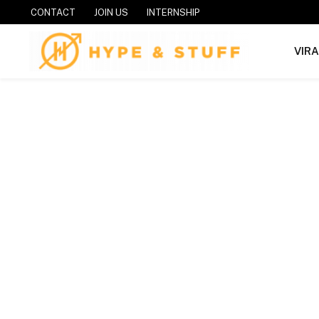
CONTACT
JOIN US
INTERNSHIP
VIR