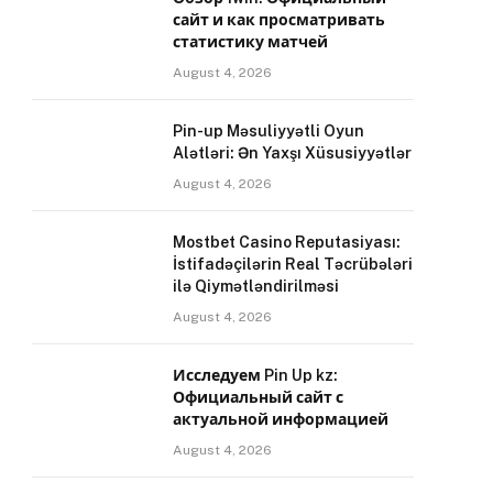
сайт и как просматривать
статистику матчей
August 4, 2026
Pin-up Məsuliyyətli Oyun
Alətləri: Ən Yaxşı Xüsusiyyətlər
August 4, 2026
Mostbet Casino Reputasiyası:
İstifadəçilərin Real Təcrübələri
ilə Qiymətləndirilməsi
August 4, 2026
Исследуем Pin Up kz:
Официальный сайт с
актуальной информацией
August 4, 2026