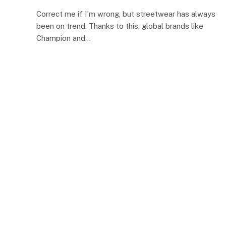
Correct me if I’m wrong, but streetwear has always
been on trend. Thanks to this, global brands like
Champion and…