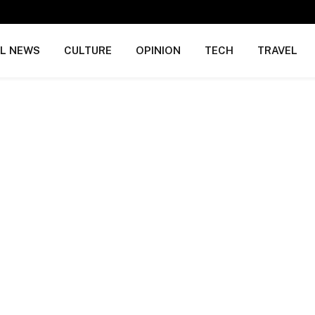
AL NEWS
CULTURE
OPINION
TECH
TRAVEL