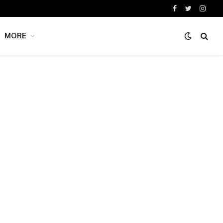
Facebook
Twitter
Insta
MORE