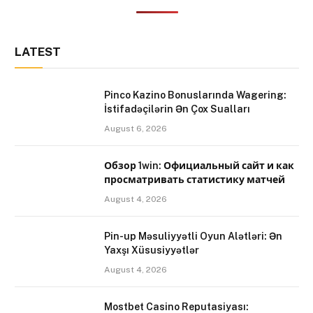
LATEST
Pinco Kazino Bonuslarında Wagering:
İstifadəçilərin Ən Çox Sualları
August 6, 2026
Обзор 1win: Официальный сайт и как
просматривать статистику матчей
August 4, 2026
Pin-up Məsuliyyətli Oyun Alətləri: Ən
Yaxşı Xüsusiyyətlər
August 4, 2026
Mostbet Casino Reputasiyası: