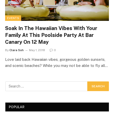
EVENTS
Soak In The Hawaiian Vibes With Your
Family At This Poolside Party At Bar
Canary On 12 May
By
Clara Soh
May 1, 2018
0
Love laid back Hawaiian vibes, gorgeous golden sunsets,
and scenic beaches? While you may not be able to fly all…
POPULAR