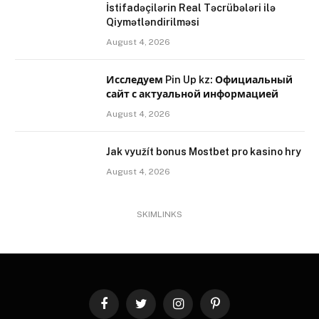
İstifadəçilərin Real Təcrübələri ilə
Qiymətləndirilməsi
August 4, 2026
Исследуем Pin Up kz: Официальный
сайт с актуальной информацией
August 4, 2026
Jak využít bonus Mostbet pro kasino hry
August 4, 2026
SKIMLINKS
Facebook
Twitter
Instagram
Pinterest