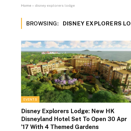
Home
»
disney explorers lodge
BROWSING:
DISNEY EXPLORERS L
EVENTS
Disney Explorers Lodge: New HK
Disneyland Hotel Set To Open 30 Apr
’17 With 4 Themed Gardens