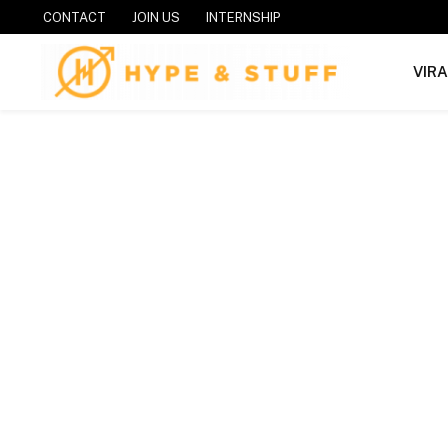
CONTACT
JOIN US
INTERNSHIP
VIR