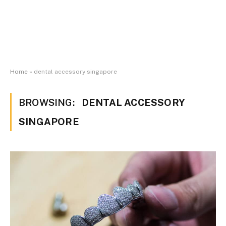
Home
»
dental accessory singapore
BROWSING:
DENTAL ACCESSORY
SINGAPORE