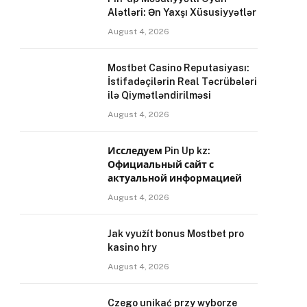
Alətləri: Ən Yaxşı Xüsusiyyətlər
August 4, 2026
Mostbet Casino Reputasiyası:
İstifadəçilərin Real Təcrübələri
ilə Qiymətləndirilməsi
August 4, 2026
Исследуем Pin Up kz:
Официальный сайт с
актуальной информацией
August 4, 2026
Jak využít bonus Mostbet pro
kasino hry
August 4, 2026
Czego unikać przy wyborze