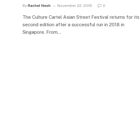
By
Rachel Neoh
November 22, 2019
0
The Culture Cartel Asian Street Festival returns for its
second edition after a successful run in 2018 in
Singapore. From…