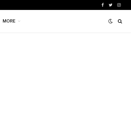
Facebook
Twitter
Insta
MORE