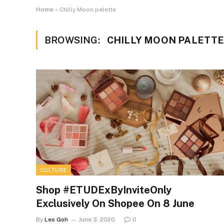
Home
»
Chilly Moon palette
BROWSING:
CHILLY MOON PALETT
CULTURE
Shop #ETUDExByInviteOnly
Exclusively On Shopee On 8 June
By
Leo Goh
June 3, 2020
0