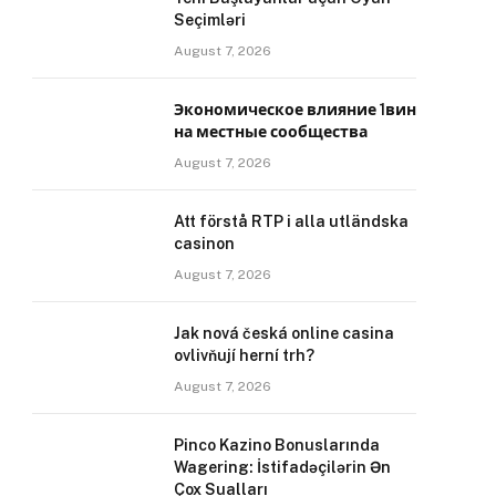
Seçimləri
August 7, 2026
Экономическое влияние 1вин
на местные сообщества
August 7, 2026
Att förstå RTP i alla utländska
casinon
August 7, 2026
Jak nová česká online casina
ovlivňují herní trh?
August 7, 2026
Pinco Kazino Bonuslarında
Wagering: İstifadəçilərin Ən
Çox Sualları