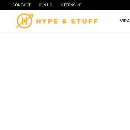
CONTACT
JOIN US
INTERNSHIP
VIR