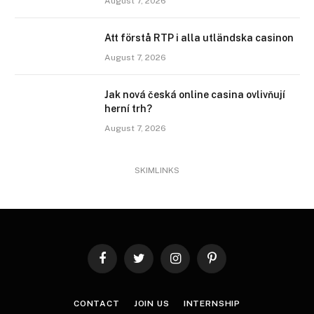
August 7, 2026
Att förstå RTP i alla utländska casinon
August 7, 2026
Jak nová česká online casina ovlivňují
herní trh?
August 7, 2026
SKIMLINKS
Facebook
Twitter
Instagram
Pinterest
CONTACT
JOIN US
INTERNSHIP