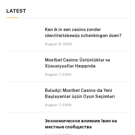
LATEST
Kan ik in een casino zonder
identiteitsbewijs schenkingen doen?
August 8, 2026
Mostbet Casino: Üstünlüklər və
Xüsusiyyətlər Haqqında
August 7, 2026
Bələdçi: Mostbet Casino-da Yeni
Başlayanlar üçün Oyun Seçimləri
August 7, 2026
Экономическое влияние 1вин на
местные сообщества