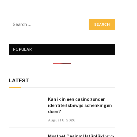
POPULAR
LATEST
Kan ik in een casino zonder
identiteitsbewijs schenkingen
doen?
August 8, 2026
Mostbet Casino: Üstünlüklər və