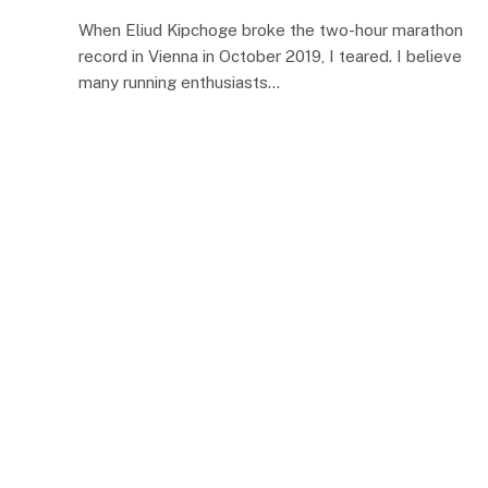
When Eliud Kipchoge broke the two-hour marathon
record in Vienna in October 2019, I teared. I believe
many running enthusiasts…