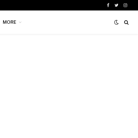
Facebook
Twitter
Insta
MORE