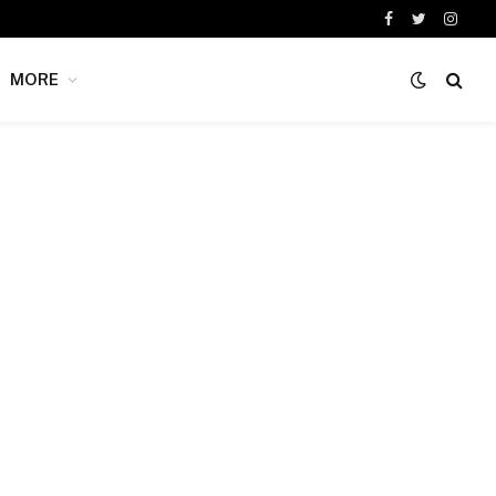
Facebook
Twitter
Insta
MORE