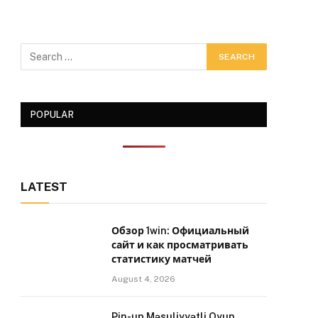
POPULAR
LATEST
Обзор 1win: Официальный
сайт и как просматривать
статистику матчей
August 4, 2026
Pin-up Məsuliyyətli Oyun