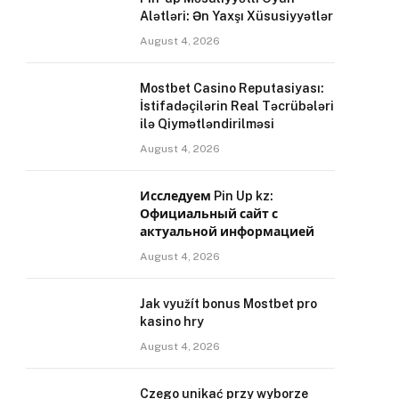
Alətləri: Ən Yaxşı Xüsusiyyətlər
August 4, 2026
Mostbet Casino Reputasiyası:
İstifadəçilərin Real Təcrübələri
ilə Qiymətləndirilməsi
August 4, 2026
Исследуем Pin Up kz:
Официальный сайт с
актуальной информацией
August 4, 2026
Jak využít bonus Mostbet pro
kasino hry
August 4, 2026
Czego unikać przy wyborze