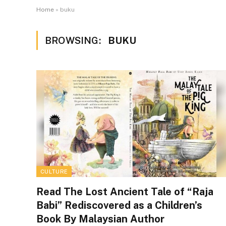
Home
»
buku
BROWSING:
BUKU
CULTURE
Read The Lost Ancient Tale of “Raja
Babi” Rediscovered as a Children’s
Book By Malaysian Author