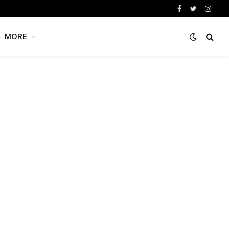
Facebook
Twitter
Insta
MORE