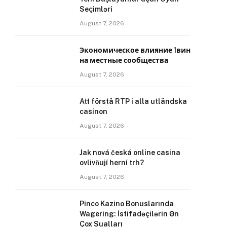
Seçimləri
August 7, 2026
Экономическое влияние 1вин
на местные сообщества
August 7, 2026
Att förstå RTP i alla utländska
casinon
August 7, 2026
Jak nová česká online casina
ovlivňují herní trh?
August 7, 2026
Pinco Kazino Bonuslarında
Wagering: İstifadəçilərin Ən
Çox Sualları